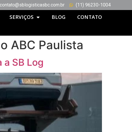
contato@sblogisticasbc.com.br
(11) 96230-1004
SERVIÇOS
BLOG
CONTATO
no ABC Paulista
a a SB Log