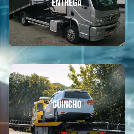
ENTREGA
ENTREGA
SAIBA MAIS
GUINCHO
GUINCHO