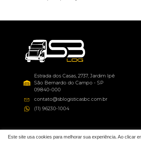
Estrada dos Casas, 2737, Jardim Ipê
São Bernardo do Campo - SP
09840-000
contato@sblogisticasbc.com.br
(11) 96230-1004
Este site usa cookies para melhorar sua experiência. Ao clicar