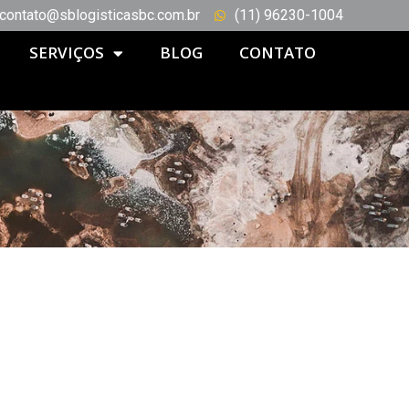
contato@sblogisticasbc.com.br
(11) 96230-1004
SERVIÇOS
BLOG
CONTATO