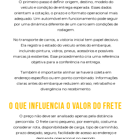
O primeiro passo é definir origem, destino, modelo do
veículo e condição de entrega esperada. Esses dados
orientam a cotação, o prazo e o formato operacional mais
adequado. Um automóvel em funcionamento pode seguir
por uma dinâmica diferente de um carro sem condições de
rodagem.
No transporte de carros, a vistoria inicial tem papel decisivo.
Ela registra o estado do veículo antes do embarque,
incluindo pintura, vidros, pneus, acessórios e possíveis
marcas já existentes. Esse procedimento cria uma referência
objetiva para a conferência na entrega.
Também é importante alinhar se haverá coleta em
endereço específico ou em ponto combinado. Informações
claras antes do embarque reduzem atraso, retrabalho e
divergência no recebimento.
O QUE INFLUENCIA O VALOR DO FRETE
O preço não deve ser analisado apenas pela distância
percorrida. O frete carro pequeno, por exemplo, costuma
considerar rota, disponibilidade de carga, tipo de caminhão,
prazo desejado, seguro, facilidade de acesso ao endereço e
demanda operacional no período.