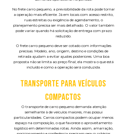
No frete carro pequeno, a previsibilidade da rota pode tornar
a operação mais eficiente. Já em locais com acesso restrito,
ruas estreitas ou exigência de agendamento, o
planejamento precisa ser mais detalhado. O valor também
pode variar quando há solicitação de entrega com prazo
reduzido.
O frete carro pequeno deve ser cotado com informações
precisas. Modelo, ano, origem, destino e condições de
retirada ajudam a evitar ajustes posteriores. Uma boa
proposta não se limita ao preço final; ela mostra o que está
incluído e como a operação será conduzida.
TRANSPORTE PARA VEÍCULOS
COMPACTOS
O transporte de carro pequeno demanda atenção
semelhante à de veículos maiores, mas possui
particularidades. Carros compactos podem ocupar menos
espaço na composição, o que favorece o aproveitamento
logístico em determinadas rotas. Ainda assim, amarração,
posicionamento e conferência precisam seguir critérios