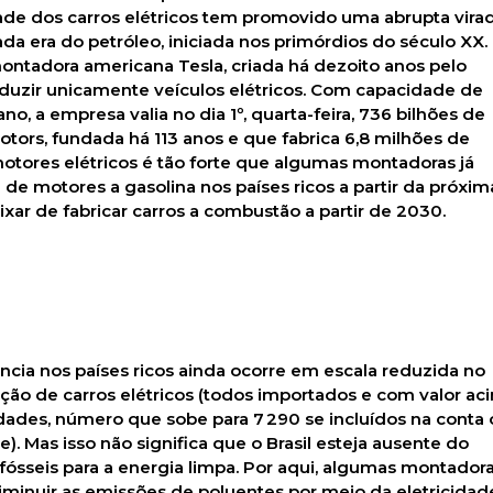
idade dos carros elétricos tem promovido uma abrupta vira
a era do petróleo, iniciada nos primórdios do século XX
montadora americana Tesla, criada há dezoito anos pelo
duzir unicamente veículos elétricos. Com capacidade de
o, a empresa valia no dia 1º, quarta-feira, 736 bilhões de
otors, fundada há 113 anos e que fabrica 6,8 milhões de
otores elétricos é tão forte que algumas montadoras já
e motores a gasolina nos países ricos a partir da próxim
xar de fabricar carros a combustão a partir de 2030.
cia nos países ricos ainda ocorre em escala reduzida no
lização de carros elétricos (todos importados e com valor ac
dades, número que sobe para 7 290 se incluídos na conta 
). Mas isso não significa que o Brasil esteja ausente do
fósseis para a energia limpa. Por aqui, algumas montador
iminuir as emissões de poluentes por meio da eletricidad