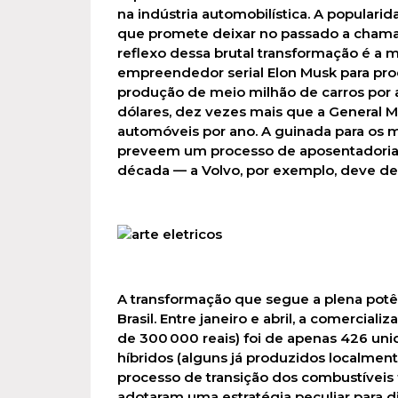
na indústria automobilística. A popular
que promete deixar no passado a chamad
reflexo dessa brutal transformação é a 
empreendedor serial Elon Musk para pro
produção de meio milhão de carros por an
dólares, dez vezes mais que a General M
automóveis por ano. A guinada para os m
preveem um processo de aposentadoria d
década — a Volvo, por exemplo, deve dei
A transformação que segue a plena potên
Brasil. Entre janeiro e abril, a comercia
de 300 000 reais) foi de apenas 426 uni
híbridos (alguns já produzidos localmente
processo de transição dos combustíveis 
adotaram uma estratégia peculiar para d