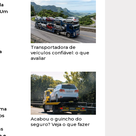
da
. Um
Transportadora de
a
veículos confiável: o que
avaliar
ima
os
Acabou o guincho do
seguro? Veja o que fazer
as
e e