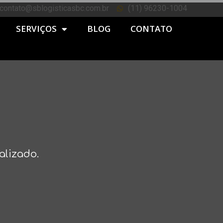
contato@sblogisticasbc.com.br
(11) 96230-1004
SERVIÇOS
BLOG
CONTATO
alizado.