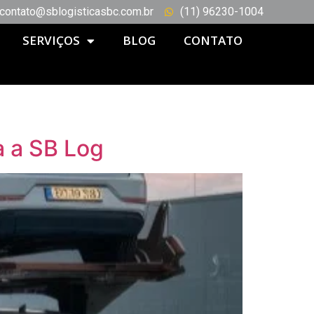
contato@sblogisticasbc.com.br
(11) 96230-1004
SERVIÇOS
BLOG
CONTATO
a a SB Log