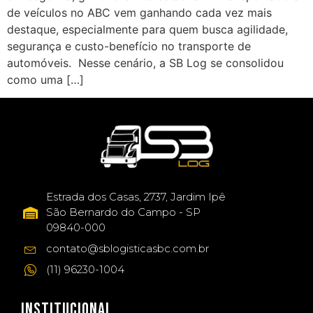
de veículos no ABC vem ganhando cada vez mais
destaque, especialmente para quem busca agilidade,
segurança e custo-benefício no transporte de
automóveis. Nesse cenário, a SB Log se consolidou
como uma […]
Estrada dos Casas, 2737, Jardim Ipê
São Bernardo do Campo - SP
09840-000
contato@sblogisticasbc.com.br
(11) 96230-1004
INSTITUCIONAL