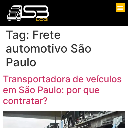
Tag:
Frete
automotivo São
Paulo
Transportadora de veículos
em São Paulo: por que
contratar?