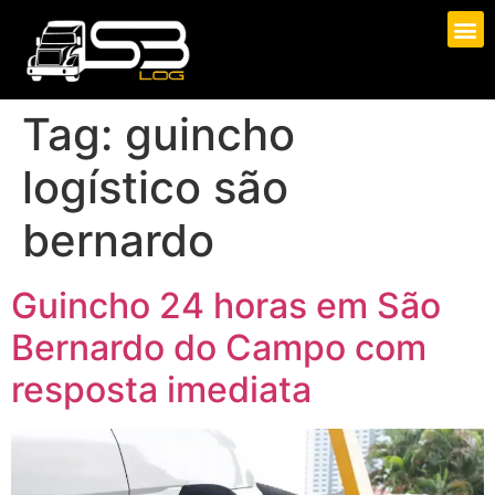
Tag:
guincho
logístico são
bernardo
Guincho 24 horas em São
Bernardo do Campo com
resposta imediata