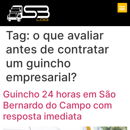
Tag:
o que avaliar
antes de contratar
um guincho
empresarial?
Guincho 24 horas em São
Bernardo do Campo com
resposta imediata