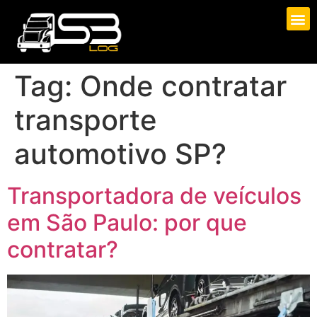
QUEM SOMOS
Tag:
Onde contratar
transporte
automotivo SP?
Transportadora de veículos
em São Paulo: por que
contratar?