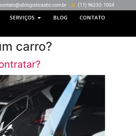
contato@sblogisticasbc.com.br
(11) 96230-1004
SERVIÇOS
BLOG
CONTATO
um carro?
ontratar?