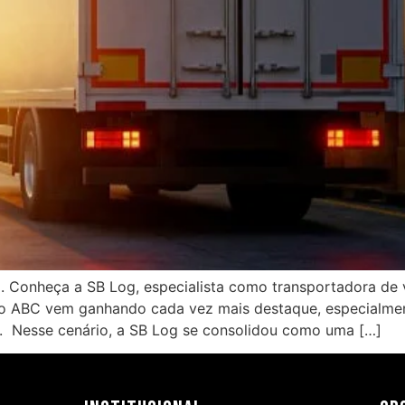
. Conheça a SB Log, especialista como transportadora de 
 no ABC vem ganhando cada vez mais destaque, especialme
s. Nesse cenário, a SB Log se consolidou como uma […]