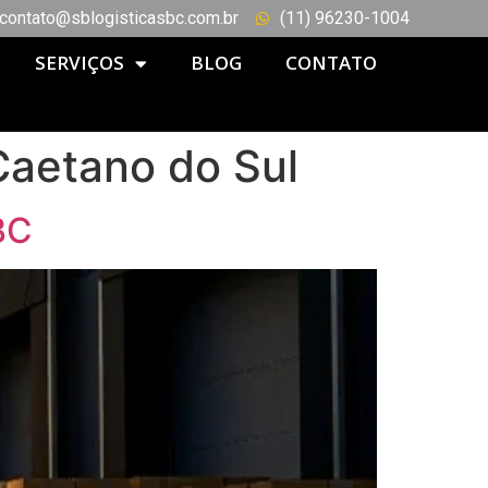
contato@sblogisticasbc.com.br
(11) 96230-1004
SERVIÇOS
BLOG
CONTATO
Caetano do Sul
BC