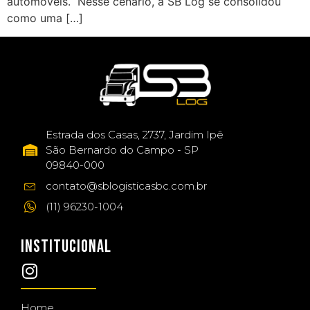
automóveis. Nesse cenário, a SB Log se consolidou
como uma […]
Estrada dos Casas, 2737, Jardim Ipê
São Bernardo do Campo - SP
09840-000
contato@sblogisticasbc.com.br
(11) 96230-1004
INSTITUCIONAL
Home