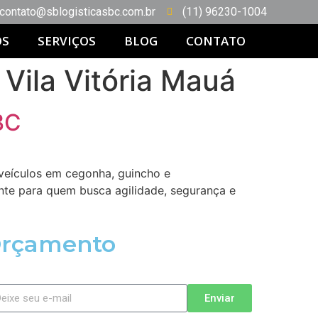
contato@sblogisticasbc.com.br
(11) 96230-1004
OS
SERVIÇOS
BLOG
CONTATO
 Vila Vitória Mauá
BC
veículos em cegonha, guincho e
nte para quem busca agilidade, segurança e
rçamento
Enviar