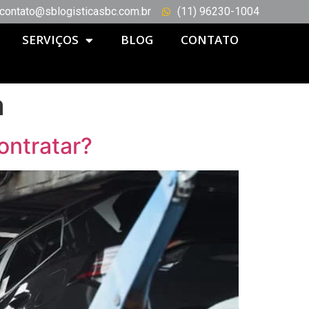
contato@sblogisticasbc.com.br
(11) 96230-1004
SERVIÇOS
BLOG
CONTATO
a
ontratar?