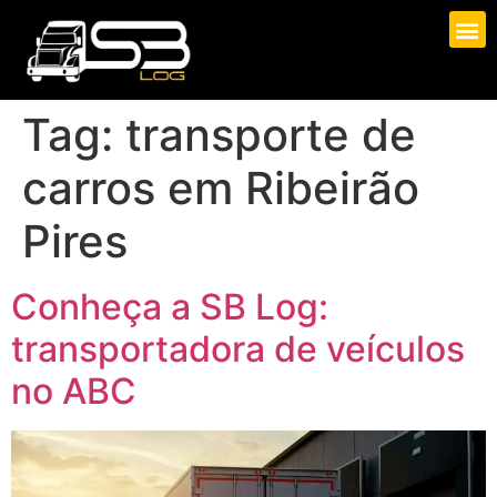
Tag:
transporte de
carros em Ribeirão
Pires
Conheça a SB Log:
transportadora de veículos
no ABC