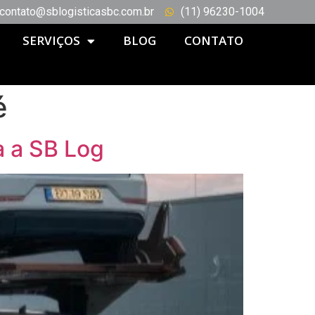
contato@sblogisticasbc.com.br
(11) 96230-1004
SERVIÇOS
BLOG
CONTATO
é
a a SB Log