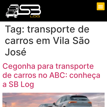
Tag:
transporte de
carros em Vila São
José
Cegonha para transporte
de carros no ABC: conheça
a SB Log