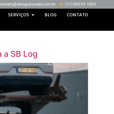
contato@sblogisticasbc.com.br
(11) 96230-1004
SERVIÇOS
BLOG
CONTATO
a a SB Log