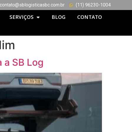
contato@sblogisticasbc.com.br
(11) 96230-1004
SERVIÇOS
BLOG
CONTATO
dim
a a SB Log