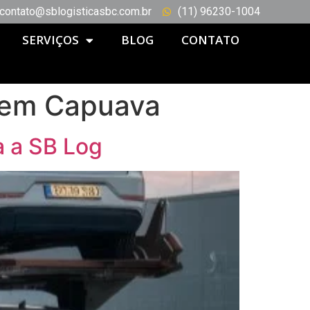
contato@sblogisticasbc.com.br
(11) 96230-1004
SERVIÇOS
BLOG
CONTATO
a em Capuava
a a SB Log