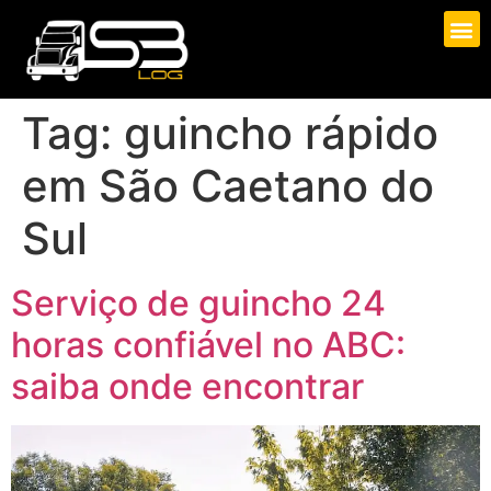
Tag:
guincho rápido
em São Caetano do
Sul
Serviço de guincho 24
horas confiável no ABC:
saiba onde encontrar