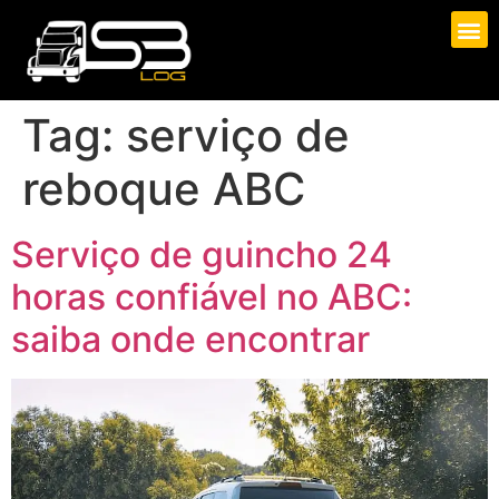
Tag:
serviço de
reboque ABC
Serviço de guincho 24
horas confiável no ABC:
saiba onde encontrar