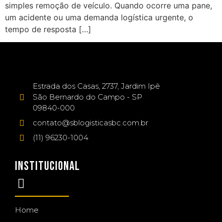
simples remoção de veículo. Quando ocorre uma pane,
um acidente ou uma demanda logística urgente, o
tempo de resposta […]
Estrada dos Casas, 2737, Jardim Ipê
São Bernardo do Campo - SP
09840-000
contato@sblogisticasbc.com.br
(11) 96230-1004
INSTITUCIONAL
Home